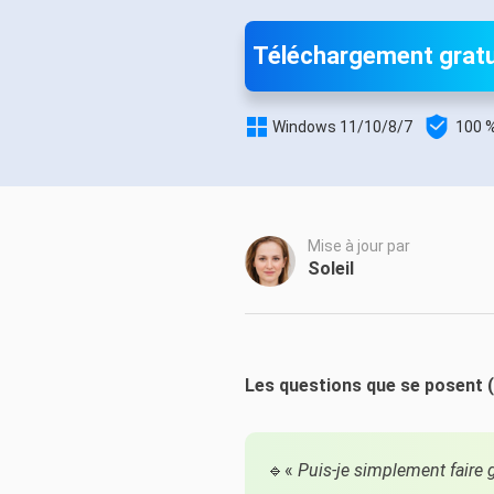
Autres pr
D
Téléchargement gratu
S

E

Windows 11/10/8/7
100 %
Re
E
R
Mise à jour par
Soleil
M
R
Les questions que se posent (v
🔹«
Puis-je simplement faire g