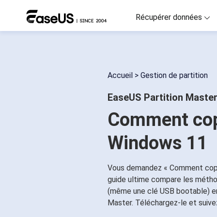
Récupérer données
D
R
Accueil
>
Gestion de partition
D
EaseUS Partition Maste
R
Comment copi
M
R
Windows 11
P
R
Vous demandez « Comment copi
guide ultime compare les mét
F
(même une clé USB bootable) en 1
Ré
Master. Téléchargez-le et suivez 