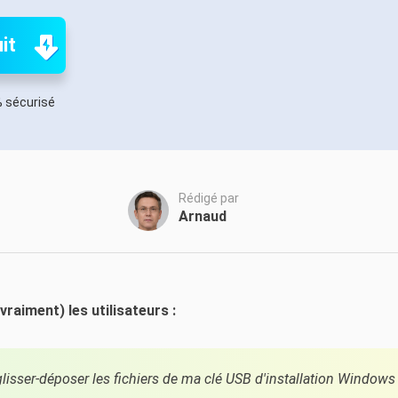
oduits de récupération
ata Recovery Services
Déploiem
it
ervices experts de récupération de données
Déploiemen
xchange Recovery
MSPs Service
 sécurisé
staurer&réparer le fichier EDB
MSP Ser
Service d
mail Recovery
écupérer des e-mails Outlook
Rédigé par
Arnaud
S SQL Recovery
écupérer la base de données MS SQL
raiment) les utilisateurs :
lisser-déposer les fichiers de ma clé USB d'installation Windows