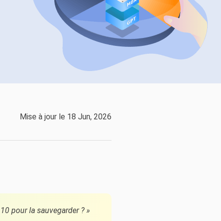
EaseUS VoiceWave
Changer de voix en temps réel
ent du système
t intelligent de Windows
Outils d'IA
Vocal Remover (Online)
Supprimer les voix en ligne gratuitement
vice
e marque blanche EaseUS Todo Backup
Mise à jour le 18 Jun, 2026
 10 pour la sauvegarder ? »