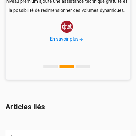
niveau premium ajoute une assistance technique gratuite et
US
la possibilité de redimensionner des volumes dynamiques.
d
vec

En savoir plus
Articles liés