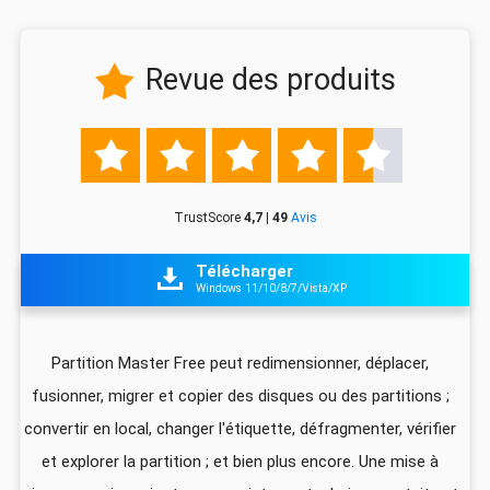
Revue des produits






TrustScore
4,7 | 49
Avis
Télécharger

Windows 11/10/8/7/Vista/XP
z
Partition Master Free peut redimensionner, déplacer,
I
fusionner, migrer et copier des disques ou des partitions ;
ali
convertir en local, changer l'étiquette, défragmenter, vérifier
pa
que
et explorer la partition ; et bien plus encore. Une mise à
foi