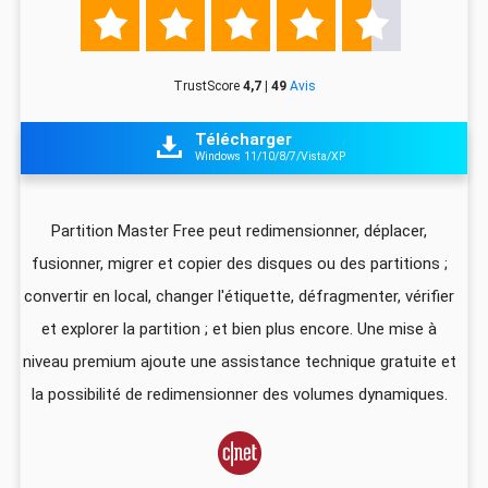





TrustScore
4,7 | 49
Avis
Télécharger

Windows 11/10/8/7/Vista/XP
z
Partition Master Free peut redimensionner, déplacer,
I
fusionner, migrer et copier des disques ou des partitions ;
ali
convertir en local, changer l'étiquette, défragmenter, vérifier
pa
que
et explorer la partition ; et bien plus encore. Une mise à
foi
niveau premium ajoute une assistance technique gratuite et
US
la possibilité de redimensionner des volumes dynamiques.
d
vec
