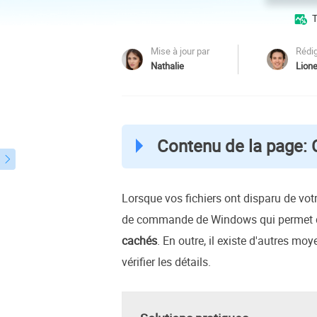
Autres pr
T

D
S
Mise à jour par
Rédig
Nathalie
Lione
E
R
E
Contenu de la page: 
R

M
R
Lorsque vos fichiers ont disparu de vot
de commande de Windows qui permet de 
cachés
. En outre, il existe d'autres m
vérifier les détails.