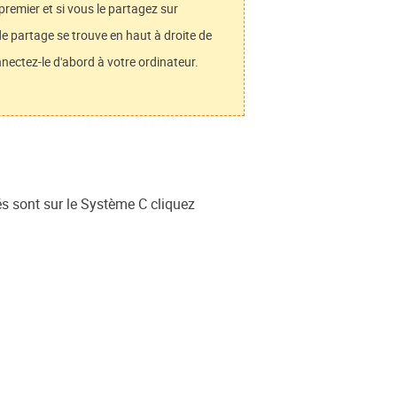
remier et si vous le partagez sur
e partage se trouve en haut à droite de
nnectez-le d'abord à votre ordinateur.
s sont sur le Système C cliquez