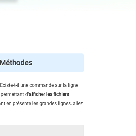
EaseUS VoiceWave
Changer de voix en temps réel
ent du système
t intelligent de Windows
Outils d'IA
Vocal Remover (Online)
Supprimer les voix en ligne gratuitement
ice
e marque blanche EaseUS Todo Backup
4 Méthodes
Existe-t-il une commande sur la ligne
permettant d'
afficher les fichiers
nt en présente les grandes lignes, allez