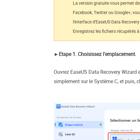
La version gratuite vous permet de
Facebook, Twitter ou Google+, vous
l'interface d'EaseUS Data Recovery 
Enregistrez les fichiers récupérés 
►Etape 1. Choisissez l'emplacement.
Ouvrez EaseUS Data Recovery Wizard et 
simplement sur le Système C, et puis, c