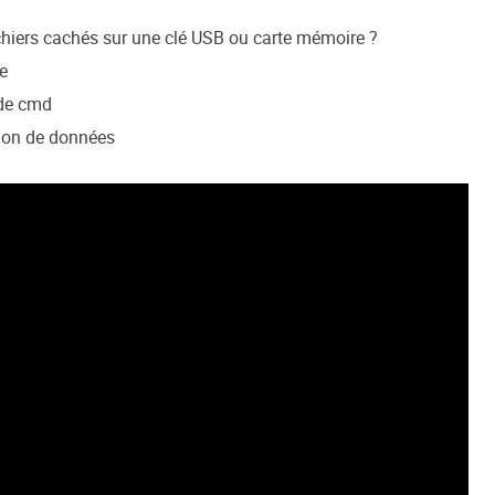
chiers cachés sur une clé USB ou carte mémoire ?
e
de cmd
tion de données