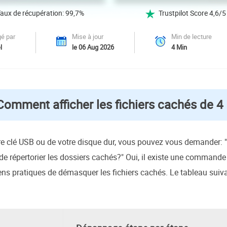
oduits de récupération
aux de récupération: 99,7%
Trustpilot Score 4,6/5

ata Recovery Services
Déploiem
ervices experts de récupération de données
Déploiemen
é par
Mise à jour
Min de lecture
l
le 06 Aug 2026
4
Min
MSPs Service
xchange Recovery
estaurer&réparer le fichier EDB
MSP Serv
Service d
mail Recovery
Comment afficher les fichiers cachés de 
écupérer des e-mails Outlook
S SQL Recovery
écupérer la base de données MS SQL
re clé USB ou de votre disque dur, vous pouvez vous demander: "
répertorier les dossiers cachés?" Oui, il existe une commande 
oyens pratiques de démasquer les fichiers cachés. Le tableau suiva