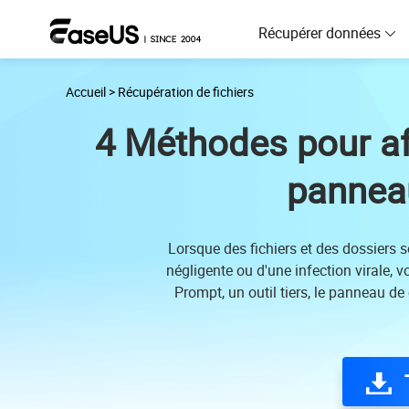
Récupérer données
Accueil
>
Récupération de fichiers
D
R
4 Méthodes pour aff
D
panneau
R
M
Lorsque des fichiers et des dossiers 
R
négligente ou d'une infection virale, 
Prompt, un outil tiers, le panneau de
P
R
F
R