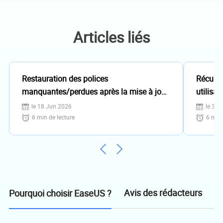
sauvegarde de données.…
Articles liés
Restauration des polices
Récupér
manquantes/perdues après la mise à jour
utilisa
de Windows 10 Creator
le 18 Jun 2026
le 31 
6
min de lecture
6
min 
Avis des rédacteurs
Pourquoi choisir EaseUS ?