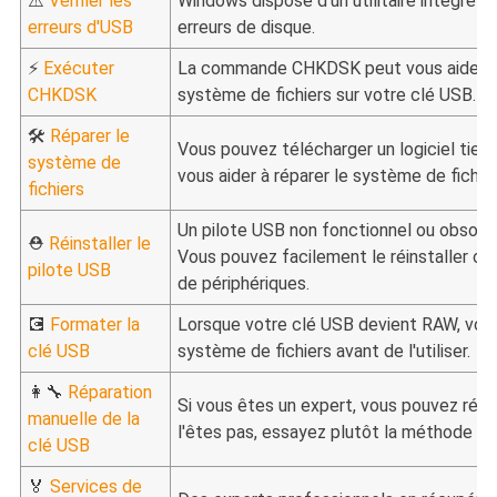
⚠️
Vérifier les
Windows dispose d'un utilitaire intégré q
erreurs d'USB
erreurs de disque.
⚡
Exécuter
La commande CHKDSK peut vous aider à t
CHKDSK
système de fichiers sur votre clé USB.
🛠️
Réparer le
Vous pouvez télécharger un logiciel tier
système de
vous aider à réparer le système de fichie
fichiers
Un pilote USB non fonctionnel ou obsolète
⛑️
Réinstaller le
Vous pouvez facilement le réinstaller ou 
pilote USB
de périphériques.
💽
Formater la
Lorsque votre clé USB devient RAW, vous
clé USB
système de fichiers avant de l'utiliser.
👩‍🔧
Réparation
Si vous êtes un expert, vous pouvez répar
manuelle de la
l'êtes pas, essayez plutôt la méthode su
clé USB
🏅
Services de