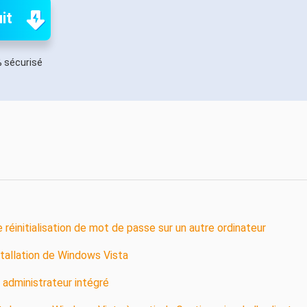
oduits de récupération
it
ata Recovery Services
Déploiem
ervices experts de récupération de données
Déploiemen
 sécurisé
xchange Recovery
MSPs Service
staurer&réparer le fichier EDB
MSP Ser
Service d
mail Recovery
écupérer des e-mails Outlook
S SQL Recovery
écupérer la base de données MS SQL
réinitialisation de mot de passe sur un autre ordinateur
stallation de Windows Vista
 administrateur intégré