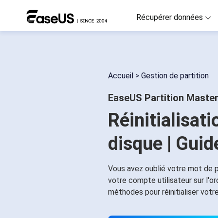
Récupérer données
D
R
Accueil
>
Gestion de partition
D
EaseUS Partition Maste
R
Réinitialisa
M
R
disque | Guid
P
R
Vous avez oublié votre mot de 
votre compte utilisateur sur l'or
F
méthodes pour réinitialiser vot
Ré