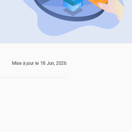
EaseUS VoiceWave
Changer de voix en temps réel
ent du système
t intelligent de Windows
Outils d'IA
Vocal Remover (Online)
Supprimer les voix en ligne gratuitement
vice
e marque blanche EaseUS Todo Backup
Mise à jour le 18 Jun, 2026