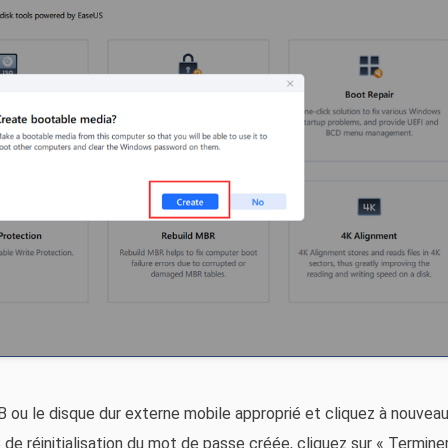
 ou le disque dur externe mobile approprié et cliquez à nouveau
de réinitialisation du mot de passe créée, cliquez sur « Terminer