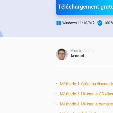
Autres pr
Téléchargement gratu
D
S


Windows 11/10/8/7
100 %
E
Re
E
Mise à jour par
R
Arnaud
M
R
Méthode 1. Créer un disque de 
Méthode 2. Utiliser le CD d'in
Méthode 3. Utiliser le compte