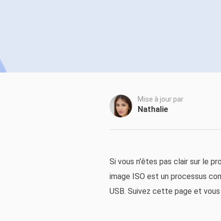
Autres pr
D
S
E
Re
E
Mise à jour par
R
Nathalie
M
R
Si vous n'êtes pas clair sur le 
image ISO est un processus compl
USB. Suivez cette page et vous 