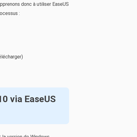
Apprenons donc à utiliser EaseUS
rocessus :
 télécharger)
10 via EaseUS
t la version de Windows