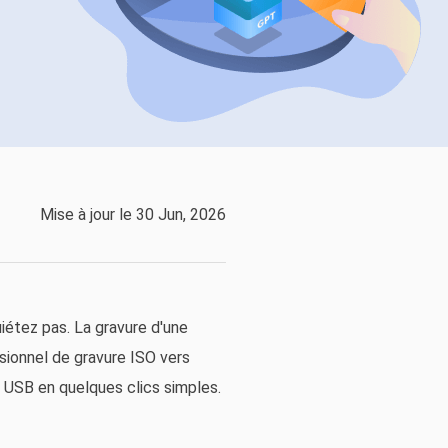
EaseUS VoiceWave
Changer de voix en temps réel
ent du système
t intelligent de Windows
Outils d'IA
Vocal Remover (Online)
Supprimer les voix en ligne gratuitement
vice
e marque blanche EaseUS Todo Backup
Mise à jour le 30 Jun, 2026
iétez pas. La gravure d'une
ssionnel de gravure ISO vers
 USB en quelques clics simples.