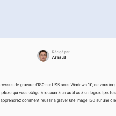
oduits de récupération
ata Recovery Services
Déploiem
ervices experts de récupération de données
Déploiemen
xchange Recovery
MSPs Service
staurer&réparer le fichier EDB
MSP Ser
Service d
mail Recovery
écupérer des e-mails Outlook
Rédigé par
Arnaud
S SQL Recovery
écupérer la base de données MS SQL
processus de gravure d'ISO sur USB sous Windows 10, ne vous inqu
exe qui vous oblige à recourir à un outil ou à un logiciel profe
apprendrez comment réussir à graver une image ISO sur une clé