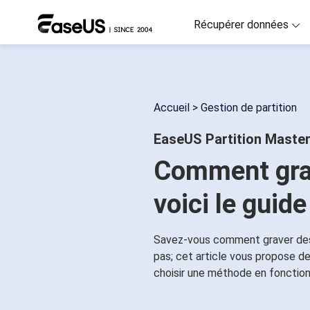
Récupérer données
D
R
Accueil
>
Gestion de partition
D
EaseUS Partition Maste
R
Comment grav
M
R
voici le guid
P
R
Savez-vous comment graver des
pas; cet article vous propose d
F
choisir une méthode en fonction
Ré