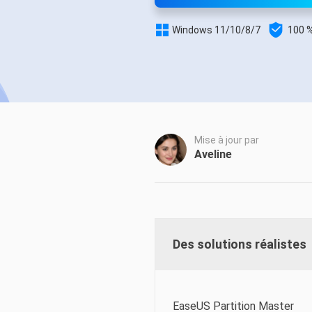
Autres pr


Windows 11/10/8/7
100 %
D
S
E
Re
E
Mise à jour par
R
Aveline
M
R
Des solutions réalistes
EaseUS Partition Master