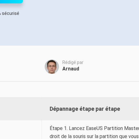
oduits de récupération
 sécurisé
ata Recovery Services
Déploiem
ervices experts de récupération de données
Déploiemen
xchange Recovery
MSPs Service
staurer&réparer le fichier EDB
MSP Ser
Service d
mail Recovery
écupérer des e-mails Outlook
Rédigé par
Arnaud
S SQL Recovery
écupérer la base de données MS SQL
Dépannage étape par étape
Étape 1. Lancez EaseUS Partition Master
droit de la souris sur la partition que vo