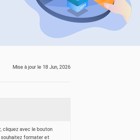
EaseUS VoiceWave
Changer de voix en temps réel
ent du système
t intelligent de Windows
Outils d'IA
Vocal Remover (Online)
Supprimer les voix en ligne gratuitement
vice
e marque blanche EaseUS Todo Backup
Mise à jour le 18 Jun, 2026
, cliquez avec le bouton
us souhaitez formater et