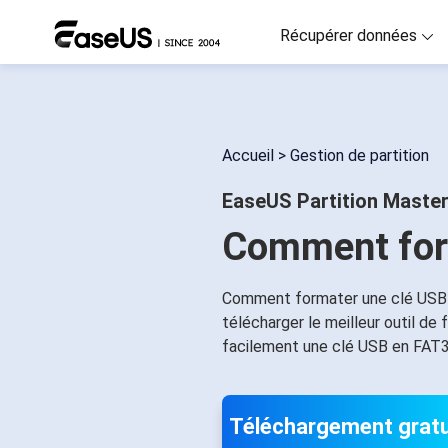
Récupérer données
D
R
Accueil
>
Gestion de partition
D
EaseUS Partition Maste
R
Comment form
M
R
Comment formater une clé USB 
P
télécharger le meilleur outil d
R
facilement une clé USB en FAT3
F
Ré
Téléchargement gratu