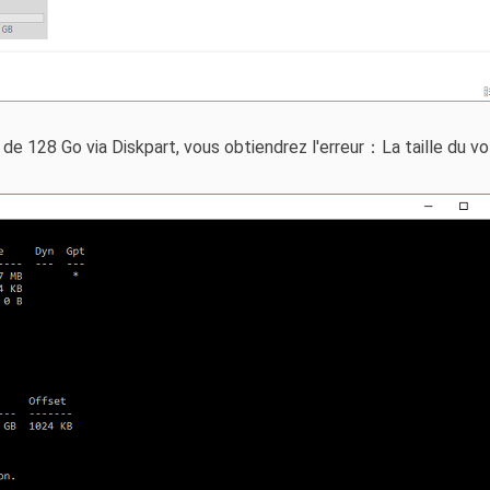
de 128 Go via Diskpart, vous obtiendrez l'erreur：La taille du v