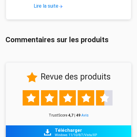
Lire la suite
Commentaires sur les produits
Revue des produits






TrustScore
4,7 | 49
Avis
Télécharger

Windows 11/10/8/7/Vista/XP