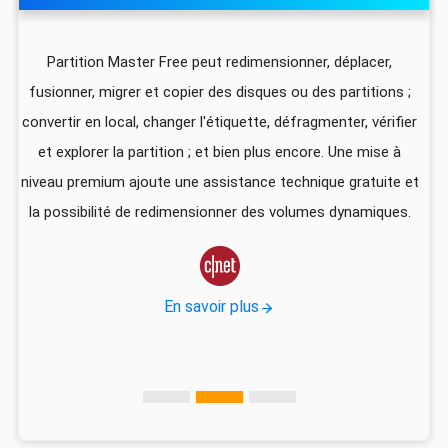
z
Partition Master Free peut redimensionner, déplacer,
I
fusionner, migrer et copier des disques ou des partitions ;
ali
convertir en local, changer l'étiquette, défragmenter, vérifier
pa
que
et explorer la partition ; et bien plus encore. Une mise à
foi
niveau premium ajoute une assistance technique gratuite et
US
la possibilité de redimensionner des volumes dynamiques.
d
vec

En savoir plus