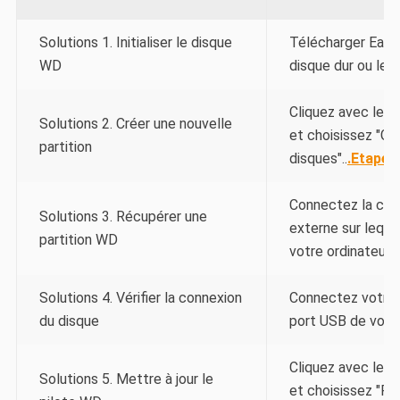
Solutions 1. Initialiser le disque
Télécharger Ease
WD
disque dur ou le 
Cliquez avec le bo
Solutions 2. Créer une nouvelle
et choisissez "Gé
partition
disques"..
.Etapes
Connectez la clé 
Solutions 3. Récupérer une
externe sur lequel
partition WD
votre ordinateur..
Solutions 4. Vérifier la connexion
Connectez votre 
du disque
port USB de votre
Cliquez avec le bo
Solutions 5. Mettre à jour le
et choisissez "Pro