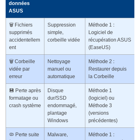
données
ASUS
🗑️ Fichiers
Suppression
Méthode 1 :
supprimés
simple,
Logiciel de
accidentellem
corbeille vidée
récupération ASUS
ent
(EaseUS)
🗑️ Corbeille
Nettoyage
Méthode 2 :
vidée par
manuel ou
Restaurer depuis
erreur
automatique
la Corbeille
💾 Perte après
Disque
Méthode 1
formatage ou
dur/SSD
(logiciel) ou
crash système
endommagé,
Méthode 3
plantage
(versions
Windows
précédentes)
🦠 Perte suite
Malware,
Méthode 1 :