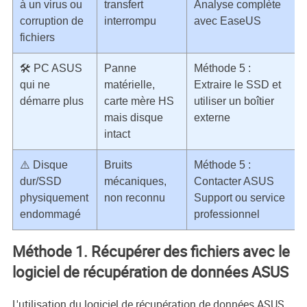
à un virus ou
transfert
Analyse complète
corruption de
interrompu
avec EaseUS
fichiers
🛠️ PC ASUS
Panne
Méthode 5 :
qui ne
matérielle,
Extraire le SSD et
démarre plus
carte mère HS
utiliser un boîtier
mais disque
externe
intact
⚠️ Disque
Bruits
Méthode 5 :
dur/SSD
mécaniques,
Contacter ASUS
physiquement
non reconnu
Support ou service
endommagé
professionnel
Méthode 1. Récupérer des fichiers avec le
logiciel de récupération de données ASUS
L'utilisation du logiciel de récupération de données ASUS