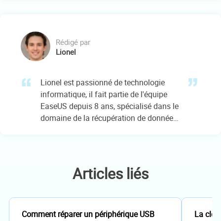
sauvegarde des données.…
Rédigé par
Lionel
Lionel est passionné de technologie
informatique, il fait partie de l'équipe
EaseUS depuis 8 ans, spécialisé dans le
domaine de la récupération de données,
de la gestion de partition, de la
sauvegarde de données.…
Articles liés
Comment réparer un périphérique USB
La clé 