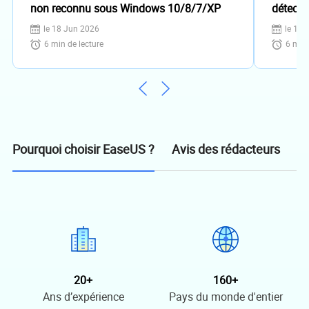
non reconnu sous Windows 10/8/7/XP
détecté
le 18 Jun 2026
le 18 
6
min de lecture
6
min 
Avis des rédacteurs
Pourquoi choisir EaseUS ?
20+
160+
Ans d’expérience
Pays du monde d'entier