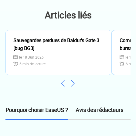
Articles liés
Sauvegardes perdues de Baldur's Gate 3
Comment
[bug BG3]
bureau
le 18 Jun 2026
le 18 
6
min de lecture
6
min 
Avis des rédacteurs
Pourquoi choisir EaseUS ?