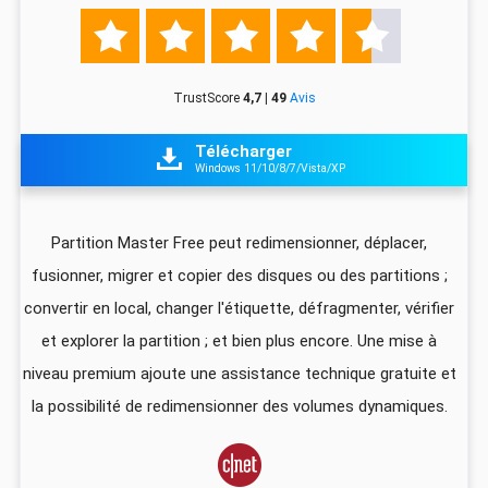





TrustScore
4,7 | 49
Avis
Télécharger

Windows 11/10/8/7/Vista/XP
z
Partition Master Free peut redimensionner, déplacer,
I
fusionner, migrer et copier des disques ou des partitions ;
ali
convertir en local, changer l'étiquette, défragmenter, vérifier
pa
que
et explorer la partition ; et bien plus encore. Une mise à
foi
niveau premium ajoute une assistance technique gratuite et
US
la possibilité de redimensionner des volumes dynamiques.
d
vec
