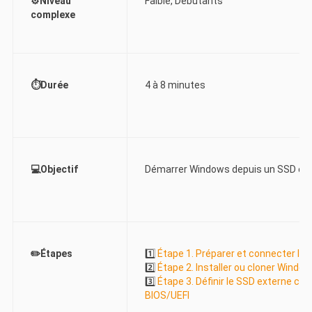
⚙️Niveau
Faible, Débutants
complexe
⏱️Durée
4 à 8 minutes
💻Objectif
Démarrer Windows depuis un SSD ex
✏️Étapes
1️⃣
Étape 1. Préparer et connecter le
2️⃣
Étape 2. Installer ou cloner Windo
3️⃣
Étape 3. Définir le SSD externe c
BIOS/UEFI