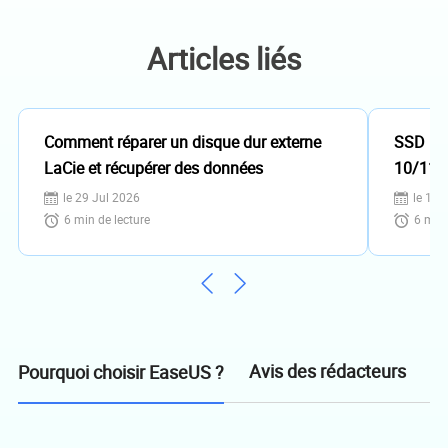
son expertise approfondie.…
Articles liés
Comment réparer un disque dur externe
SSD ne 
LaCie et récupérer des données
10/11 [
le 29 Jul 2026
le 18 
6
min de lecture
6
min 
Avis des rédacteurs
Pourquoi choisir EaseUS ?