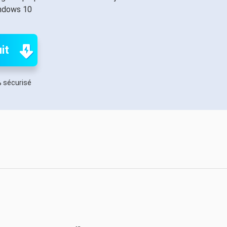
oduits de récupération
indows 10
ata Recovery Services
Déploiem
ervices experts de récupération de données
Déploiemen
it
xchange Recovery
MSPs Service
staurer&réparer le fichier EDB
MSP Ser
 sécurisé
Service d
mail Recovery
écupérer des e-mails Outlook
S SQL Recovery
écupérer la base de données MS SQL