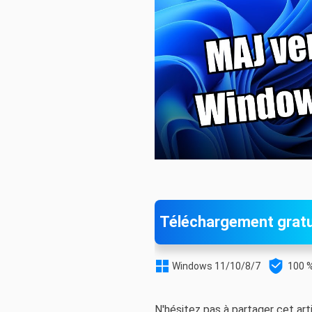
Téléchargement gratu


Windows 11/10/8/7
100 %
N'hésitez pas à partager cet art