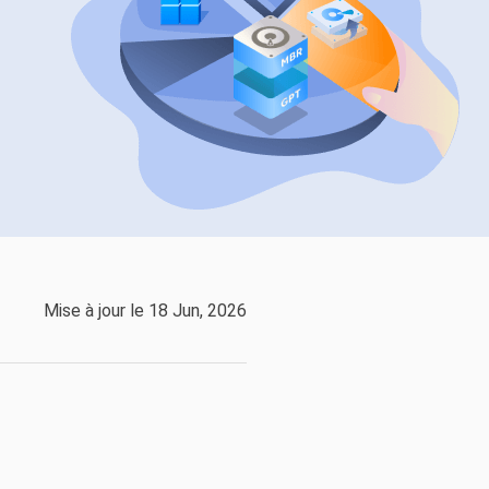
EaseUS VoiceWave
Changer de voix en temps réel
ent du système
t intelligent de Windows
Outils d'IA
Vocal Remover (Online)
Supprimer les voix en ligne gratuitement
vice
e marque blanche EaseUS Todo Backup
Mise à jour le 18 Jun, 2026