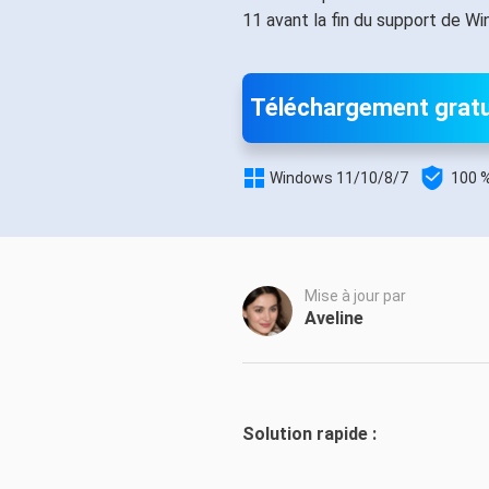
Autres pr
11 avant la fin du support de W
D
S
Téléchargement gratu
E
Re


Windows 11/10/8/7
100 %
E
R
M
R
Mise à jour par
Aveline
Solution rapide :