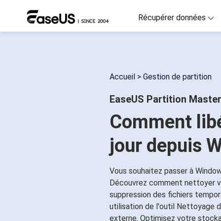
Récupérer données
D
R
Accueil
>
Gestion de partition
D
EaseUS Partition Maste
R
Comment libér
M
R
jour depuis 
P
R
Vous souhaitez passer à Window
Découvrez comment nettoyer vot
F
suppression des fichiers tempora
Ré
utilisation de l'outil Nettoyage
externe. Optimisez votre stocka