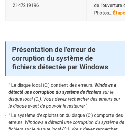
2147219196
de l'ouverture d'un
Photos...
Étapes
Présentation de l'erreur de
corruption du système de
fichiers détectée par Windows
"
Le disque local (C:) contient des erreurs.
Windows a
détecté une corruption du système de fichiers
sur le
disque local (C:). Vous devez rechercher des erreurs sur
le disque avant de pouvoir le restaurer."
"
Le système d'exploitation du disque (C:) comporte des
erreurs.
Windows a détecté une corruption du système de
fichiers
sur le disque local (C:). Vous devez rechercher