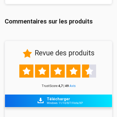
Commentaires sur les produits
Revue des produits






TrustScore
4,7 | 49
Avis
Télécharger

Windows 11/10/8/7/Vista/XP