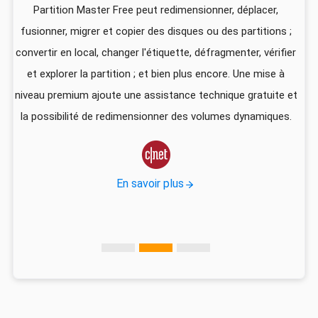
z
Partition Master Free peut redimensionner, déplacer,
I
fusionner, migrer et copier des disques ou des partitions ;
ali
convertir en local, changer l'étiquette, défragmenter, vérifier
pa
que
et explorer la partition ; et bien plus encore. Une mise à
foi
niveau premium ajoute une assistance technique gratuite et
US
la possibilité de redimensionner des volumes dynamiques.
d
vec

En savoir plus