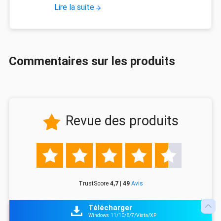
Lire la suite
Commentaires sur les produits
Revue des produits






TrustScore
4,7 | 49
Avis

Télécharger

Windows 11/10/8/7/Vista/XP