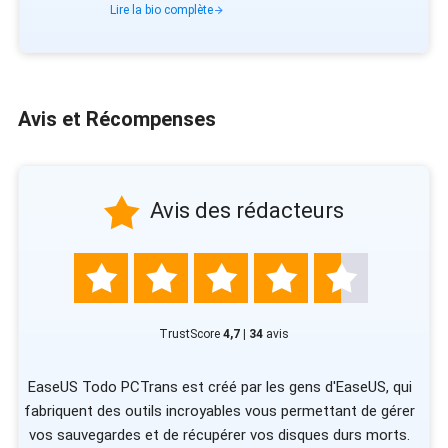
Lire la bio complète
Avis et Récompenses

Avis des rédacteurs





TrustScore
4,7 | 34
avis
le
EaseUS Todo PCTrans est créé par les gens d'EaseUS, qui
fabriquent des outils incroyables vous permettant de gérer
c
u
vos sauvegardes et de récupérer vos disques durs morts.
s