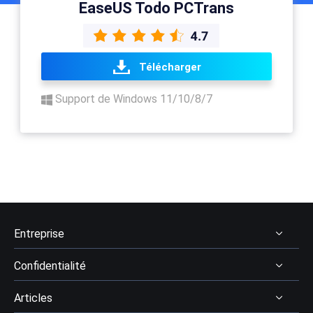
EaseUS Todo PCTrans
Télécharger
Support de Windows 11/10/8/7
Entreprise
Confidentialité
À Propos
Articles
Avis & récompenses
Désinstaller