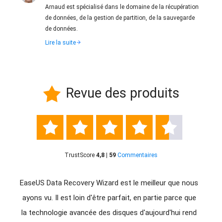
Arnaud est spécialisé dans le domaine de la récupération
de données, de la gestion de partition, de la sauvegarde
de données.
Lire la suite
Revue des produits






TrustScore
4,8 | 59
Commentaires
giciel
EaseUS Data Recovery Wizard est le meilleur que nous
Eas
us
ayons vu. Il est loin d'être parfait, en partie parce que
d'êtr
avez
la technologie avancée des disques d'aujourd'hui rend
donné