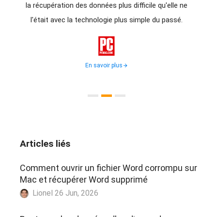
rdus à
la récupération des données plus difficile qu'elle ne
d
ion
l'était avec la technologie plus simple du passé.
récupé
for

En savoir plus
Articles liés
Comment ouvrir un fichier Word corrompu sur
Mac et récupérer Word supprimé
Lionel 26 Jun, 2026