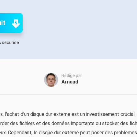
oduits de récupération
ata Recovery Services
Déploiem
ervices experts de récupération de données
Déploiemen
it
xchange Recovery
MSPs Service
staurer&réparer le fichier EDB
 sécurisé
MSP Ser
Service d
mail Recovery
écupérer des e-mails Outlook
Rédigé par
S SQL Recovery
Arnaud
écupérer la base de données MS SQL
rs, l'achat d'un disque dur externe est un investissement crucial.
arder des fichiers et des données importants ou stocker des fich
eux. Cependant, le disque dur externe peut poser des problème