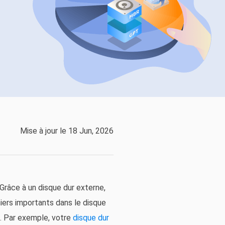
EaseUS VoiceWave
Changer de voix en temps réel
ent du système
t intelligent de Windows
Outils d'IA
Vocal Remover (Online)
Supprimer les voix en ligne gratuitement
vice
e marque blanche EaseUS Todo Backup
Mise à jour le 18 Jun, 2026
 Grâce à un disque dur externe,
iers importants dans le disque
s. Par exemple, votre
disque dur