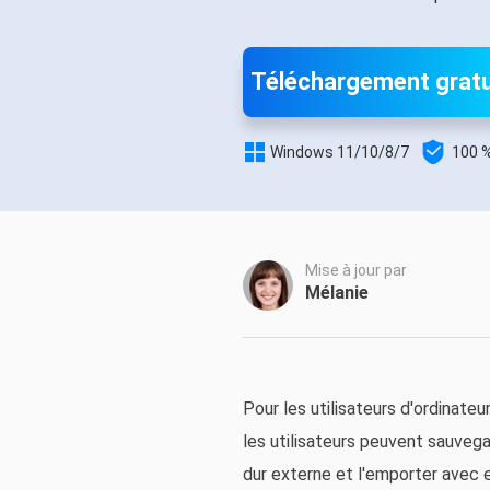
Autres pr
D
S
Téléchargement gratu
E
Re


Windows 11/10/8/7
100 %
E
R
Mise à jour par
M
Mélanie
R
Pour les utilisateurs d'ordinateu
les utilisateurs peuvent sauveg
dur externe et l'emporter avec 