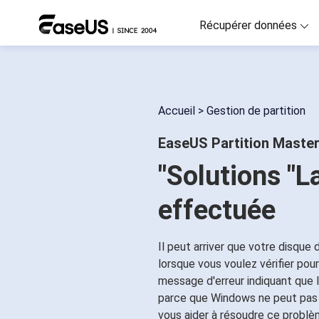
Récupérer données
D
R
Accueil
>
Gestion de partition
D
EaseUS Partition Maste
R
"Solutions "L
M
R
effectuée
P
R
Il peut arriver que votre disque
lorsque vous voulez vérifier pour
F
message d'erreur indiquant que l
Ré
parce que Windows ne peut pas a
vous aider à résoudre ce problè