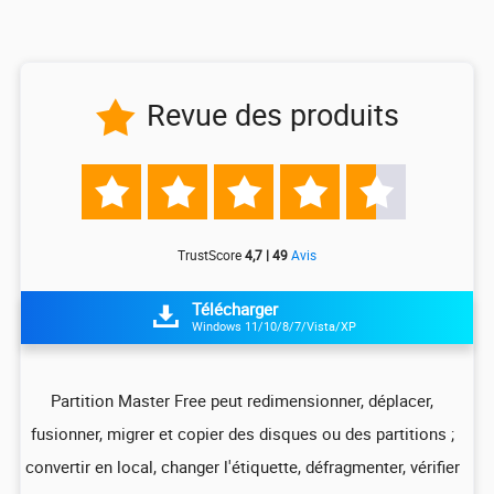
Revue des produits






TrustScore
4,7 | 49
Avis
Télécharger

Windows 11/10/8/7/Vista/XP
z
Partition Master Free peut redimensionner, déplacer,
I
fusionner, migrer et copier des disques ou des partitions ;
ali
convertir en local, changer l'étiquette, défragmenter, vérifier
pa