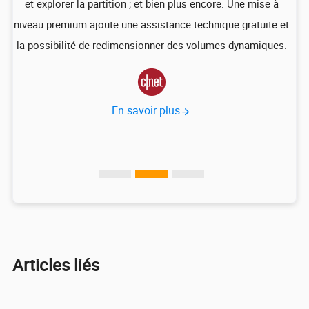
que
et explorer la partition ; et bien plus encore. Une mise à
niveau premium ajoute une assistance technique gratuite et
p
US
la possibilité de redimensionner des volumes dynamiques.
d
vec

En savoir plus
Articles liés