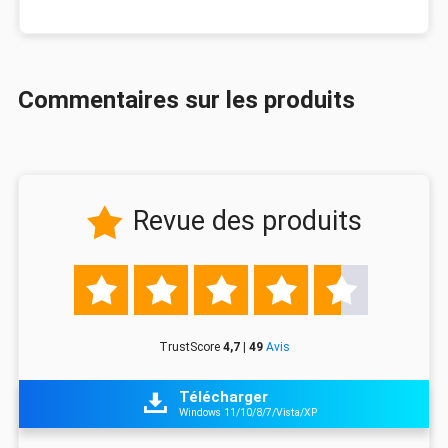
Commentaires sur les produits
Revue des produits






TrustScore
4,7 | 49
Avis
Télécharger

Windows 11/10/8/7/Vista/XP