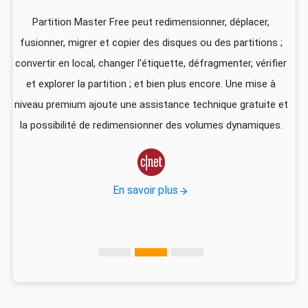
z
Partition Master Free peut redimensionner, déplacer,
I
fusionner, migrer et copier des disques ou des partitions ;
ali
convertir en local, changer l'étiquette, défragmenter, vérifier
pa
que
et explorer la partition ; et bien plus encore. Une mise à
foi
niveau premium ajoute une assistance technique gratuite et
US
la possibilité de redimensionner des volumes dynamiques.
d
vec

En savoir plus