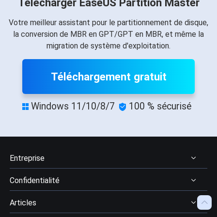
Télécharger EaseUS Partition Master
Votre meilleur assistant pour le partitionnement de disque,
la conversion de MBR en GPT/GPT en MBR, et même la
migration de système d'exploitation.
Téléchargement gratuit
Windows 11/10/8/7
100 % sécurisé


Entreprise
Confidentialité
À Propos

Articles
Avis & récompenses
Désinstaller