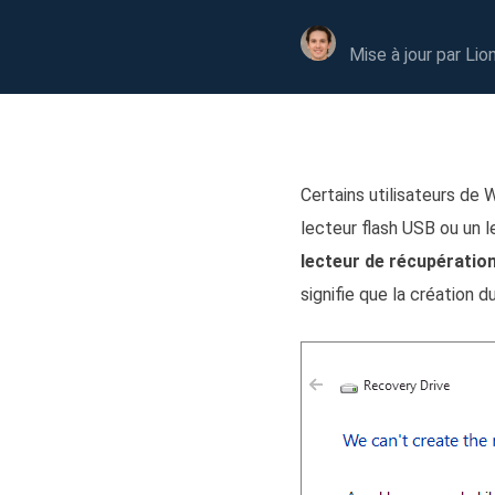
Autres pr
D
Mise à jour par
Lio
S
E
Re
Certains utilisateurs de 
E
R
lecteur flash USB ou un l
lecteur de récupération
M
signifie que la création
R