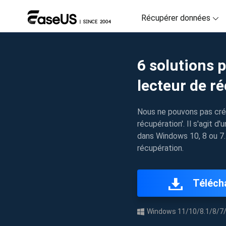
Récupérer données
D
6 solutions 
R
lecteur de r
D
R
Nous ne pouvons pas crée
récupération'. Il s'agit d
M
dans Windows 10, 8 ou 7.
R
récupération.
P
R
Téléch
F
Ré
Windows 11/10/8.1/8/7