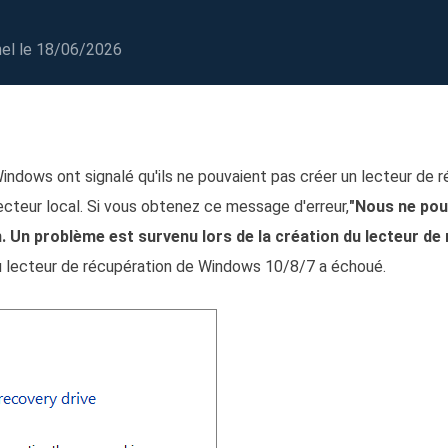
oduits de récupération
ata Recovery Services
Déploiem
nel
le 18/06/2026
ervices experts de récupération de données
Déploiemen
xchange Recovery
MSPs Service
staurer&réparer le fichier EDB
MSP Ser
Service d
Windows ont signalé qu'ils ne pouvaient pas créer un lecteur de r
mail Recovery
écupérer des e-mails Outlook
ecteur local. Si vous obtenez ce message d'erreur,
"Nous ne pou
. Un problème est survenu lors de la création du lecteur de
S SQL Recovery
 du lecteur de récupération de Windows 10/8/7 a échoué.
écupérer la base de données MS SQL