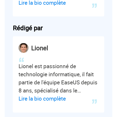
récupération et de sauvegarde
Lire la bio complète
de données, elle aime aussi faire
des vidéos! Si vous avez des
propositions d'articles à elle
Rédigé par
soumettre, vous pouvez lui
contacter par Facebook ou
Lionel
Twitter, à bientôt!…
Lionel est passionné de
technologie informatique, il fait
partie de l'équipe EaseUS depuis
8 ans, spécialisé dans le
domaine de la récupération de
Lire la bio complète
données, de la gestion de
partition, de la sauvegarde de