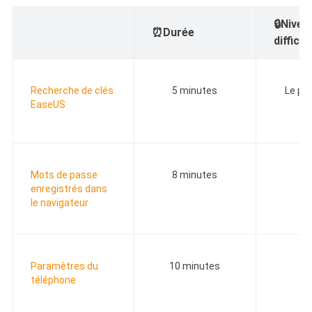
🔒Nivea
⏰Durée
difficul
Recherche de clés
5 minutes
Le pl
EaseUS
Mots de passe
8 minutes
F
enregistrés dans
le navigateur
Paramètres du
10 minutes
M
téléphone