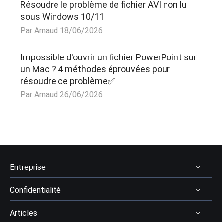
Résoudre le problème de fichier AVI non lu
sous Windows 10/11
Par Arnaud 18/06/2026
Impossible d'ouvrir un fichier PowerPoint sur
un Mac ? 4 méthodes éprouvées pour
résoudre ce problème✅
Par Arnaud 26/06/2026
Entreprise
Confidentialité
À Propos
Articles
Avis & récompenses
Désinstaller