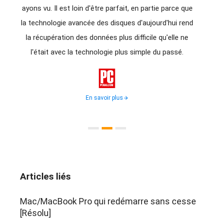
us
ayons vu. Il est loin d'être parfait, en partie parce que
d'êtr
avez
la technologie avancée des disques d'aujourd'hui rend
donné
rdus à
la récupération des données plus difficile qu'elle ne
d
ion
l'était avec la technologie plus simple du passé.
récupé
for

En savoir plus
Articles liés
Mac/MacBook Pro qui redémarre sans cesse
[Résolu]