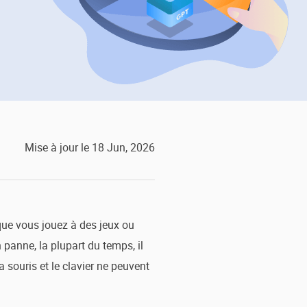
EaseUS VoiceWave
Changer de voix en temps réel
ent du système
t intelligent de Windows
Outils d'IA
Vocal Remover (Online)
Supprimer les voix en ligne gratuitement
ice
e marque blanche EaseUS Todo Backup
Mise à jour le 18 Jun, 2026
sque vous jouez à des jeux ou
 panne, la plupart du temps, il
a souris et le clavier ne peuvent