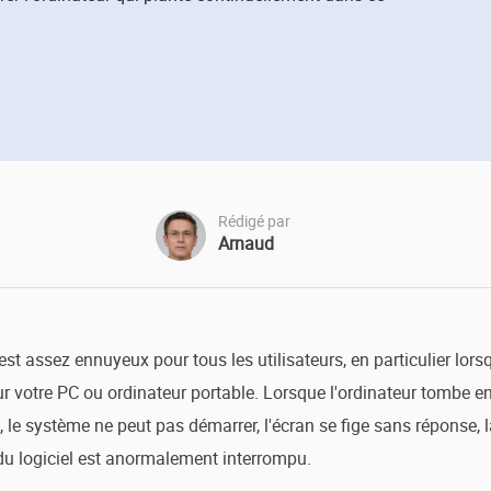
oduits de récupération
ata Recovery Services
Déploiem
ervices experts de récupération de données
Déploiemen
MSPs Service
xchange Recovery
estaurer&réparer le fichier EDB
MSP Serv
Service d
mail Recovery
écupérer des e-mails Outlook
Rédigé par
Arnaud
S SQL Recovery
écupérer la base de données MS SQL
est assez ennuyeux pour tous les utilisateurs, en particulier lor
ur votre PC ou ordinateur portable. Lorsque l'ordinateur tombe en
, le système ne peut pas démarrer, l'écran se fige sans réponse, l
 du logiciel est anormalement interrompu.