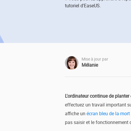
Autres pr
tutoriel d'EaseUS.
D
S
E
R
E
R
Mise à jour par
Mélanie
M
R
L'ordinateur continue de planter
effectuez un travail important s
affiche un
écran bleu de la mort
pas saisir et le fonctionnement