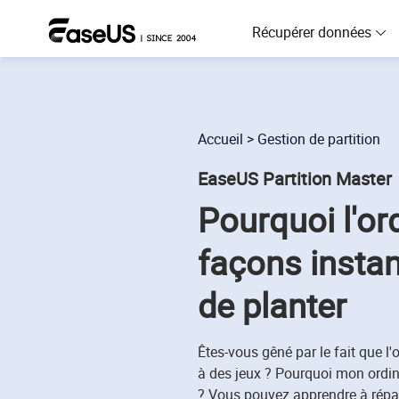
Récupérer données
D
R
Accueil
>
Gestion de partition
D
EaseUS Partition Master
R
Pourquoi l'ord
M
R
façons instan
P
de planter
R
F
Êtes-vous gêné par le fait que 
R
à des jeux ? Pourquoi mon ordina
? Vous pouvez apprendre à répar