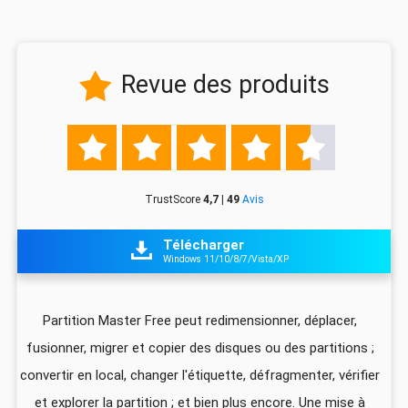
Revue des produits






TrustScore
4,7 | 49
Avis
Télécharger

Windows 11/10/8/7/Vista/XP
z
Partition Master Free peut redimensionner, déplacer,
I
fusionner, migrer et copier des disques ou des partitions ;
ali
convertir en local, changer l'étiquette, défragmenter, vérifier
pa
que
et explorer la partition ; et bien plus encore. Une mise à
foi