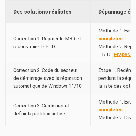
Des solutions réalistes
Dépannage éta
Méthode 1. EaseU
Correction 1. Réparer le MBR et
complètes
reconstruire le BCD
Méthode 2. Répa
11/10.
..
Étapes c
Correction 2. Code du secteur
Étape 1. Redémarr
de démarrage avec la réparation
pendant la séque
automatique de Windows 11/10
la liste des option
Méthode 1. EaseUS
Correction 3. Configurer et
complètes
définir la partition active
Méthode 2. Diskpa