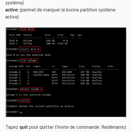
système)
active:
(permet de marquer la bonne partition système
active)
Tapez
quit
pour quitter l'Invite de commande. Redémarrez