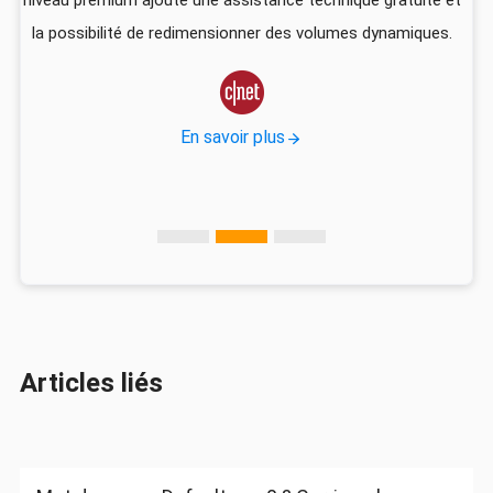
US
la possibilité de redimensionner des volumes dynamiques.
d
vec

En savoir plus
Articles liés