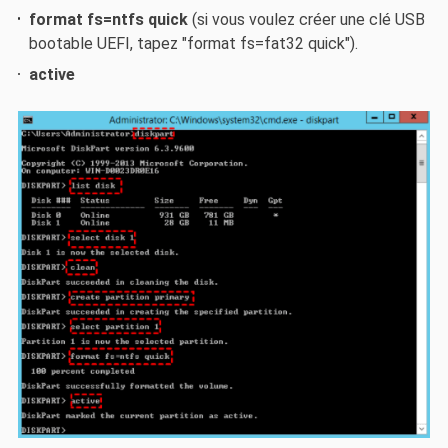
format fs=ntfs quick
(si vous voulez créer une clé USB
bootable UEFI, tapez "format fs=fat32 quick").
active