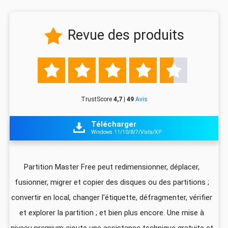
Revue des produits






TrustScore
4,7 | 49
Avis
Télécharger

Windows 11/10/8/7/Vista/XP
z
Partition Master Free peut redimensionner, déplacer,
I
fusionner, migrer et copier des disques ou des partitions ;
ali
convertir en local, changer l'étiquette, défragmenter, vérifier
pa
que
et explorer la partition ; et bien plus encore. Une mise à
foi
niveau premium ajoute une assistance technique gratuite et