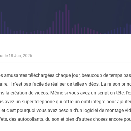
oduits de récupération
ata Recovery Services
Déploiem
ervices experts de récupération de données
Déploiemen
MSPs Service
xchange Recovery
estaurer&réparer le fichier EDB
MSP Serv
Service d
mail Recovery
our le 18 Jun, 2026
écupérer des e-mails Outlook
S SQL Recovery
os amusantes téléchargées chaque jour, beaucoup de temps pass
écupérer la base de données MS SQL
naire, il n'est pas facile de réaliser de telles vidéos. La raison pr
s la création de vidéos. Même si vous avez un script en tête, l'e
s avez un super téléphone qui offre un outil intégré pour ajouter d
, et c'est pourquoi vous avez besoin d'un logiciel de montage vidé
fets, des autocollants, du son et bien d'autres choses encore po