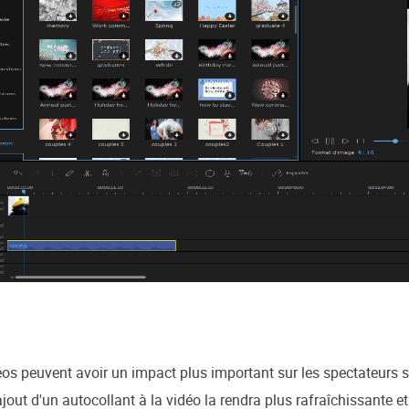
déos peuvent avoir un impact plus important sur les spectateurs
ajout d'un autocollant à la vidéo la rendra plus rafraîchissante 