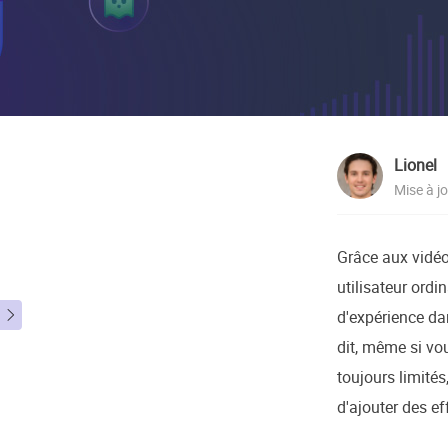
Autres pr
D
S
E
R
Lionel
E
Mise à j
R
M
Grâce aux vidé
R
utilisateur ordi
d'expérience dan

dit, même si vou
toujours limités
d'ajouter des ef