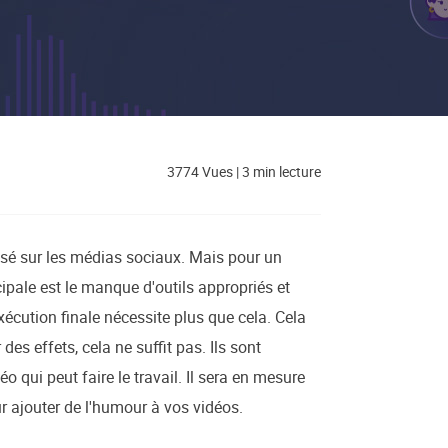
EaseUS VoiceWave
Changer de voix en temps réel
ent du système
t intelligent de Windows
Outils d'IA
Vocal Remover (Online)
Supprimer les voix en ligne gratuitement
ice
e marque blanche EaseUS Todo Backup
3774
Vues
|
3
min lecture
é sur les médias sociaux. Mais pour un
incipale est le manque d'outils appropriés et
xécution finale nécessite plus que cela. Cela
es effets, cela ne suffit pas. Ils sont
o qui peut faire le travail. Il sera en mesure
ur ajouter de l'humour à vos vidéos.