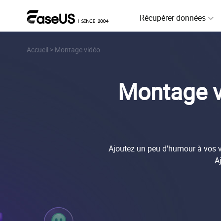
Récupérer données
Accueil
>
Montage vidéo
D
R
Montage vi
D
R
M
R
Ajoutez un peu d'humour à vos v
P
A
R
F
R