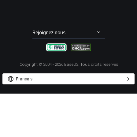
Todo PCTrans Pro
Enregistrement d'écran
RecExperts
Video Downloader
EaseUS Video Downloader
Rejoignez-nous




Copyright ©
2004 - 2026
EaseUS. Tous droits réservés.
Français

