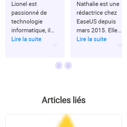
Lionel est
Nathalie est une
passionné de
rédactrice chez
technologie
EaseUS depuis
informatique, il
mars 2015. Elle
fait partie de
Lire la suite
est passionée
Lire la suite
l'équipe EaseUS
d'informatique,
depuis 8 ans,
ses articles
spécialisé dans le
parlent surtout
domaine de la
de récupération
récupération de
et de sauvegarde
données, de la
de données, elle
Articles liés
gestion de
aime aussi faire
partition, de la
des vidéos! Si
sauvegarde de
vous avez des
données.…
propositions