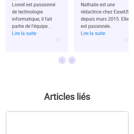
Lionel est passionné
Nathalie est une
de technologie
rédactrice chez EaseUS
informatique, il fait
depuis mars 2015. Elle
partie de l'équipe
est passionée
EaseUS depuis 8 ans,
Lire la suite
d'informatique, ses
Lire la suite
spécialisé dans le
articles parlent surtout
domaine de la
de récupération et de
récupération de
sauvegarde de
données, de la gestion
données, elle aime
de partition, de la
aussi faire des vidéos!
sauvegarde de
Si vous avez des
données.…
propositions d'articles
à elle soumettre, vous
Articles liés
pouvez lui contacter
par Facebook ou
Twitter, à bientôt!…