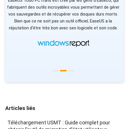
le
EaseUS Todo PCTrans est créé par les gens d'EaseUS, qui
fabriquent des outils incroyables vous permettant de gérer
c
u
vos sauvegardes et de récupérer vos disques durs morts.
s
 à
Bien que ce ne soit pas un outil officiel, EaseUS a la
vo
réputation d'être très bon avec ses logiciels et son code.
vot
Articles liés
Téléchargement USMT : Guide complet pour