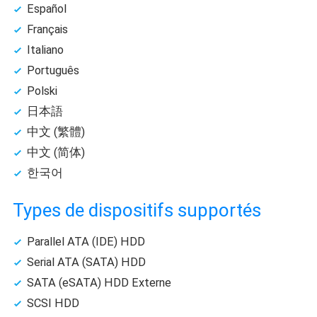
Español
Français
Italiano
Português
Polski
日本語
中文 (繁體)
中文 (简体)
한국어
Types de dispositifs supportés
Parallel ATA (IDE) HDD
Serial ATA (SATA) HDD
SATA (eSATA) HDD Externe
SCSI HDD