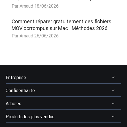
Par Arnaud 18/06/2026
Comment réparer gratuitement des fichiers
MOV corrompus sur Mac | Méthodes 2026
Par Arnaud 26/06/2026
Entreprise
Confidentialité
À Propos
Articles
Avis & récompenses
Désinstaller
Contactez EaseUS
Produits les plus vendus
Politique de remboursement
Récupération des données
Revendeur