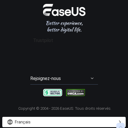
Politique de confidentialité
Avis logiciel récupération données
Data Recovery Wizard Pro
Affiliation
Contrat de licence
Gestion de partition
Data Recovery Wizard for Mac Pro
Mon compte
Conditions générales
Sauvegarde & Restauration
Partition Master Pro
Remise aux étudiants
Cloner disque dur
Disk Copy
Trustpilot
Transfert entre PCs
Todo PCTrans Pro
Enregistrement d'écran
RecExperts
Video Downloader
EaseUS Video Downloader
Rejoignez-nous




Copyright ©
2004 - 2026
EaseUS. Tous droits réservés.


Français
