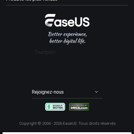
Récupération des données
Revendeur
Politique de confidentialité
Avis logiciel récupération données
Data Recovery Wizard Pro
Affiliation
Contrat de licence
Gestion de partition
Data Recovery Wizard for Mac Pro
Mon compte
Conditions générales
Sauvegarde & Restauration
Partition Master Pro
Remise aux étudiants
Cloner disque dur
Disk Copy
Trustpilot
Transfert entre PCs
Todo PCTrans Pro
Enregistrement d'écran
RecExperts
Video Downloader
EaseUS Video Downloader
Rejoignez-nous




Copyright ©
2004 - 2026
EaseUS. Tous droits réservés.