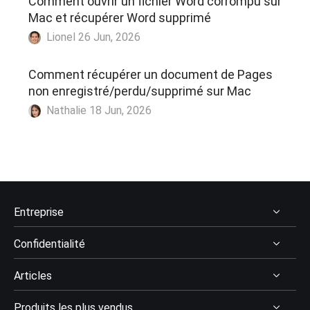
Comment ouvrir un fichier Word corrompu sur
Mac et récupérer Word supprimé
Lionel 26 Jun, 2026
Comment récupérer un document de Pages
non enregistré/perdu/supprimé sur Mac
Nathalie 18 Jun, 2026
Entreprise
Confidentialité
À Propos
Articles
Avis & récompenses
Désinstaller
Contactez EaseUS
Produits les plus vendus
Politique de remboursement