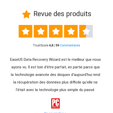
Revue des produits






TrustScore
4,8 | 59
Commentaires
giciel
EaseUS Data Recovery Wizard est le meilleur que nous
Eas
us
ayons vu. Il est loin d'être parfait, en partie parce que
d'êtr
avez
la technologie avancée des disques d'aujourd'hui rend
donné
rdus à
la récupération des données plus difficile qu'elle ne
d
ion
l'était avec la technologie plus simple du passé.
récupé
for
