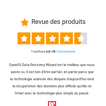
Revue des produits






TrustScore
4,8 | 59
Commentaires
giciel
EaseUS Data Recovery Wizard est le meilleur que nous
Eas
us
ayons vu. Il est loin d'être parfait, en partie parce que
d'êtr
avez
la technologie avancée des disques d'aujourd'hui rend
donné
rdus à
la récupération des données plus difficile qu'elle ne
d
ion
l'était avec la technologie plus simple du passé.
récupé
for
