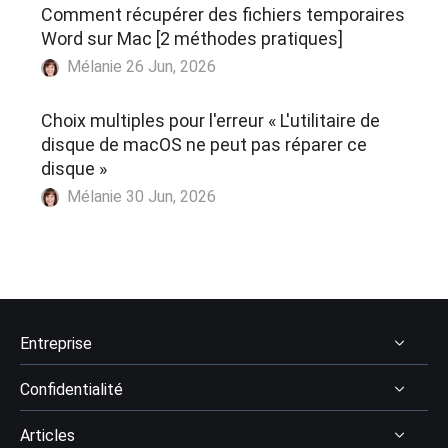
Comment récupérer des fichiers temporaires
Word sur Mac [2 méthodes pratiques]
Mélanie 26 Jun, 2026
Choix multiples pour l'erreur « L'utilitaire de
disque de macOS ne peut pas réparer ce
disque »
Mélanie 30 Jun, 2026
Entreprise
Confidentialité
À Propos
Articles
Avis & récompenses
Désinstaller