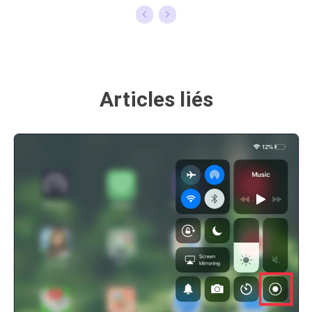
spécialisé dans le
parlent surtout
domaine de la
de récupération
récupération de
et de sauvegarde
données, de la
de données, elle
Articles liés
gestion de
aime aussi faire
partition, de la
des vidéos! Si
sauvegarde de
vous avez des
données.…
propositions
d'articles à elle
soumettre, vous
pouvez lui
contacter par
Facebook ou
Twitter, à