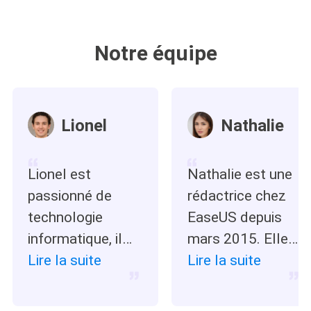
Notre équipe
Lionel
Nathalie
Lionel est
Nathalie est une
passionné de
rédactrice chez
technologie
EaseUS depuis
informatique, il
mars 2015. Elle
fait partie de
Lire la suite
est passionée
Lire la suite
l'équipe EaseUS
d'informatique,
depuis 8 ans,
ses articles