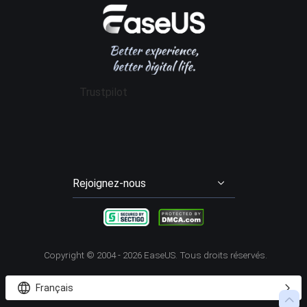
Avis logiciel récupération données
Data Recovery Wizard Pro
Affiliation
Contrat de licence
Gestion de partition
Data Recovery Wizard for Mac Pro
Mon compte
Conditions générales
Sauvegarde & Restauration
Partition Master Pro
Remise aux étudiants
Cloner disque dur
Disk Copy
Trustpilot
Transfert entre PCs
Todo PCTrans Pro
Enregistrement d'écran
RecExperts
Video Downloader
EaseUS Video Downloader
Rejoignez-nous




Copyright ©
2004 - 2026
EaseUS. Tous droits réservés.


Français
