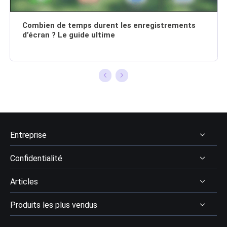
bientôt!…
Combien de temps durent les enregistrements
d’écran ? Le guide ultime
Entreprise
Confidentialité
À Propos
Articles
Avis & récompenses
Désinstaller
Contactez EaseUS
Produits les plus vendus
Politique de remboursement
Récupération des données
Revendeur
Politique de confidentialité