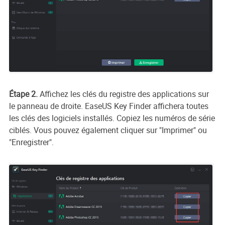
Étape 2.
Affichez les clés du registre des applications sur
le panneau de droite. EaseUS Key Finder affichera toutes
les clés des logiciels installés. Copiez les numéros de série
ciblés. Vous pouvez également cliquer sur "Imprimer" ou
"Enregistrer".