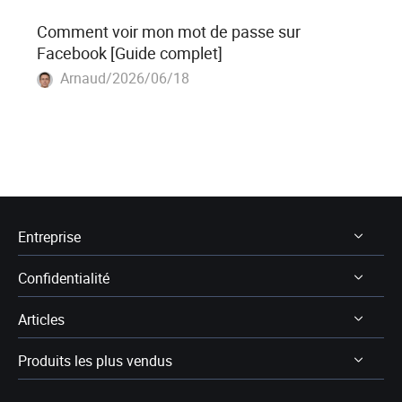
Comment voir mon mot de passe sur
Facebook [Guide complet]
Arnaud/2026/06/18
Entreprise
Confidentialité
À Propos
Articles
Avis & récompenses
Désinstaller
Contactez EaseUS
Produits les plus vendus
Politique de remboursement
Récupération des données
Revendeur
Politique de confidentialité