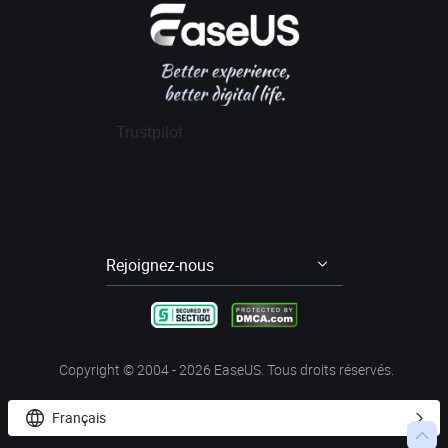
Avis logiciel récupération données
Data Recovery Wizard Pro
Affiliation
Contrat de licence
Gestion de partition
Data Recovery Wizard for Mac Pro
Mon compte
Conditions générales
Sauvegarde & Restauration
Partition Master Pro
Remise aux étudiants
Cloner disque dur
Disk Copy
Trustpilot
Transfert entre PCs
Todo PCTrans Pro
Enregistrement d'écran
RecExperts
Video Downloader
EaseUS Video Downloader
Rejoignez-nous




Copyright ©
2004 - 2026
EaseUS. Tous droits réservés.
Français


