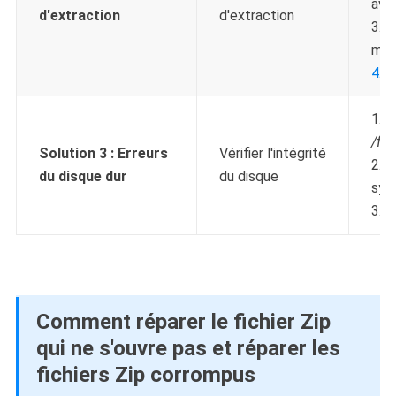
ave
d'extraction
d'extraction
3. T
mod
4. P
1. 
/f /
Solution 3 :
Erreurs
Vérifier l'intégrité
2. 
du disque dur
du disque
sys
3.
P
Comment réparer le fichier Zip
qui ne s'ouvre pas et réparer les
fichiers Zip corrompus