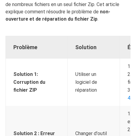
de nombreux fichiers en un seul fichier Zip. Cet article
explique comment résoudre le problème de
non-
ouverture et de réparation du fichier Zip
.
Problème
Solution
Éta
1. T
Solution 1:
Utiliser un
2. S
Corruption du
logiciel de
fic
fichier ZIP
réparation
3. L
4. P
1. I
ext
2. C
Solution 2 :
Erreur
Changer d'outil