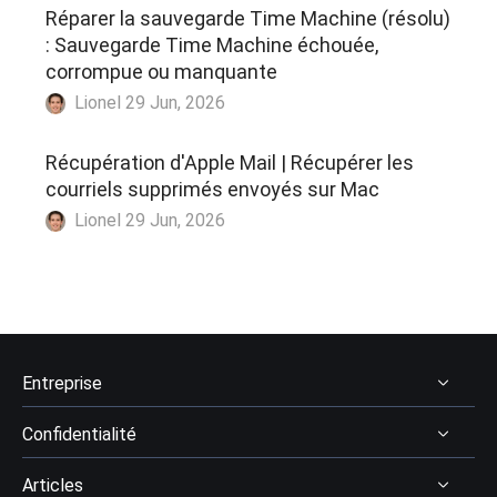
Réparer la sauvegarde Time Machine (résolu)
: Sauvegarde Time Machine échouée,
corrompue ou manquante
Lionel 29 Jun, 2026
Récupération d'Apple Mail | Récupérer les
courriels supprimés envoyés sur Mac
Lionel 29 Jun, 2026
Entreprise
Confidentialité
À Propos
Articles
Avis & récompenses
Désinstaller