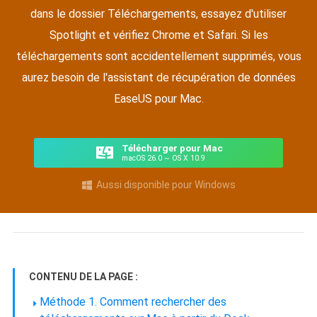
dans le dossier Téléchargements, essayez d'utiliser
Spotlight et vérifiez Chrome et Safari. Si les
téléchargements sont accidentellement supprimés, vous
aurez besoin de l'assistant de récupération de données
EaseUS pour Mac.
Télécharger pour Mac
macOS 26.0 ~ OS X 10.9
Aussi disponible pour Windows

CONTENU DE LA PAGE :
Méthode 1. Comment rechercher des