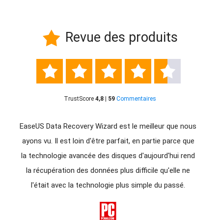
Revue des produits






TrustScore
4,8 | 59
Commentaires
giciel
EaseUS Data Recovery Wizard est le meilleur que nous
Eas
us
ayons vu. Il est loin d'être parfait, en partie parce que
d'êtr
avez
la technologie avancée des disques d'aujourd'hui rend
donné
rdus à
la récupération des données plus difficile qu'elle ne
d
ion
l'était avec la technologie plus simple du passé.
récupé
for
