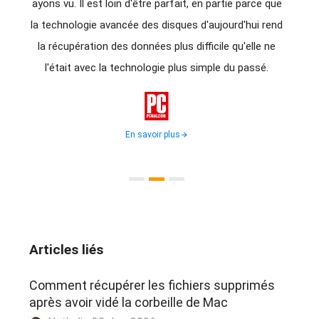
us
ayons vu. Il est loin d'être parfait, en partie parce que
d'êtr
avez
la technologie avancée des disques d'aujourd'hui rend
donné
rdus à
la récupération des données plus difficile qu'elle ne
d
ion
l'était avec la technologie plus simple du passé.
récupé
for

En savoir plus
Articles liés
Comment récupérer les fichiers supprimés
après avoir vidé la corbeille de Mac