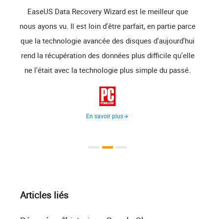
giciel
EaseUS Data Recovery Wizard est le meilleur que
Ease
us
nous ayons vu. Il est loin d'être parfait, en partie parce
d'êtr
avez
que la technologie avancée des disques d'aujourd'hui
donnée
rdus à
rend la récupération des données plus difficile qu'elle
d
tion
ne l'était avec la technologie plus simple du passé.
récupé
for

En savoir plus
Articles liés