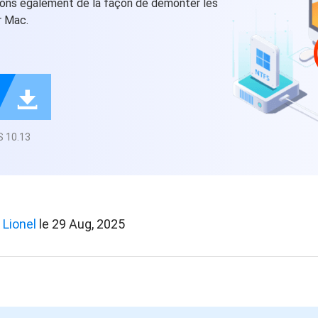
tons également de la façon de démonter les
oduits de récupération
r Mac.
ata Recovery Services
Déploiem
ervices experts de récupération de données
Déploiemen
xchange Recovery
MSPs Service

staurer&réparer le fichier EDB
MSP Ser
Service d
mail Recovery
 10.13
écupérer des e-mails Outlook
S SQL Recovery
écupérer la base de données MS SQL
Lionel
le 29 Aug, 2025