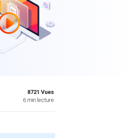
EaseUS VoiceWave
Changer de voix en temps réel
ent du système
t intelligent de Windows
Outils d'IA
Vocal Remover (Online)
Supprimer les voix en ligne gratuitement
vice
e marque blanche EaseUS Todo Backup
8721
Vues
6
min lecture