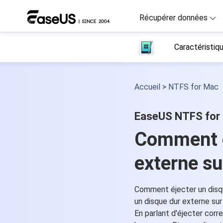
Récupérer données
Caractéristiq
D
R
Accueil
>
NTFS for Mac
D
R
EaseUS NTFS for
M
Comment é
R
externe s
P
R
Comment éjecter un disq
F
un disque dur externe sur
Ré
En parlant d'éjecter corre