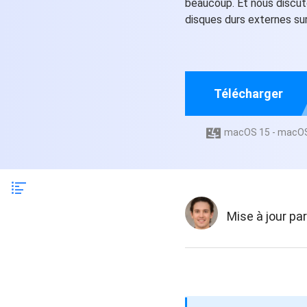
beaucoup. Et nous discu
Autres pr
disques durs externes su
D
S
E
Re
Télécharger
E
macOS 15 - macOS

R
M
R
Mise à jour par