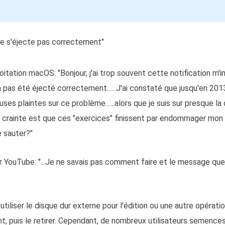
 ne s'éjecte pas correctement"
tation macOS: "Bonjour, j'ai trop souvent cette notification m'
pas été éjecté correctement......J'ai constaté que jusqu'en 2013 
s plaintes sur ce problème......alors que je suis sur presque la 
 crainte est que ces "exercices" finissent par endommager mon d
e sauter?"
 YouTube: "...Je ne savais pas comment faire et le message que 
utiliser le disque dur externe pour l'édition ou une autre opérati
t, puis le retirer. Cependant, de nombreux utilisateurs semenc