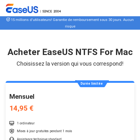
15 millions d'utilisateurs! Garantie de remboursement sous 30 jours. Aucun
risque
Acheter EaseUS NTFS For Mac
Choisissez la version qui vous correspond!
Durée limitée
Mensuel
14,95 €

1 ordinateur

Mises à jour gratuites pendant 1 mois

Assistance technique standard